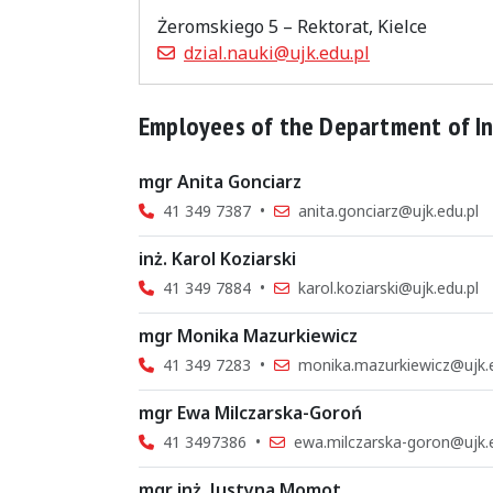
Żeromskiego 5 – Rektorat, Kielce
dzial.nauki@ujk.edu.pl
Employees of the Department of In
mgr Anita Gonciarz
41 349 7387
•
anita.gonciarz@ujk.edu.pl
inż. Karol Koziarski
41 349 7884
•
karol.koziarski@ujk.edu.pl
mgr Monika Mazurkiewicz
41 349 7283
•
monika.mazurkiewicz@ujk.e
mgr Ewa Milczarska-Goroń
41 3497386
•
ewa.milczarska-goron@ujk.e
mgr inż. Justyna Momot