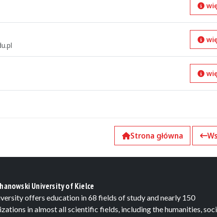
wię
wię
u.pl
wię
Strona główna
Ws
hanowski University of Kielce
versity offers education in 68 fields of study and nearly 150
izations in almost all scientific fields, including the humanities, soci