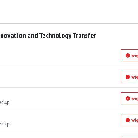
novation and Technology Transfer
wię
wię
wię
du.pl
wię
du.pl