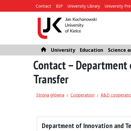
Contact
BIP
University Library
University Pr
University
Education
Science a
Home page
Contact – Department 
Transfer
Strona główna
Cooperation
R&D cooperati
Department of Innovation and Te