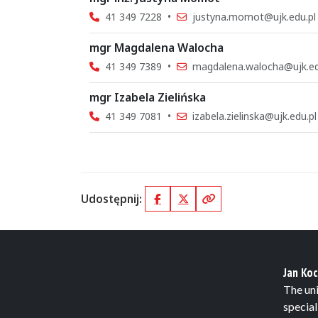
41 349 7228
•
justyna.momot@ujk.edu.pl
mgr Magdalena Walocha
41 349 7389
•
magdalena.walocha@ujk.ed
mgr Izabela Zielińska
41 349 7081
•
izabela.zielinska@ujk.edu.pl
Udostępnij:
Facebook
X (Twitter)
Kopiuj link
Jan Koc
The uni
special