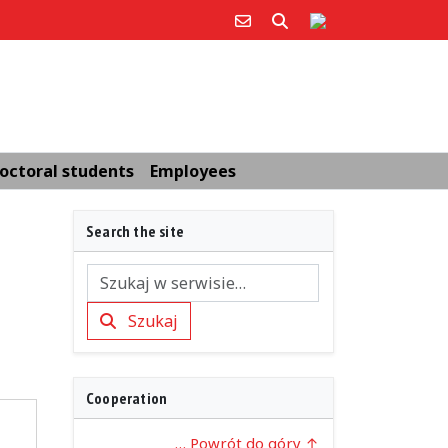
Poczta e-mail
Poczta e-mail
Site in Polish
octoral students
Employees
Search the site
Szukaj
Szukaj
Cooperation
… Powrót do góry