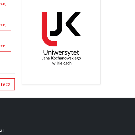
cej
cej
cej
tecz
al